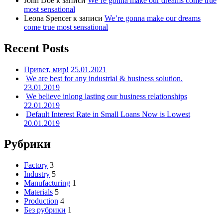
John Doe
к записи
We’re gonna make our dreams come true
most sensational
Leona Spencer
к записи
We’re gonna make our dreams
come true most sensational
Recent Posts
Привет, мир!
25.01.2021
We are best for any industrial & business solution.
23.01.2019
We believe inlong lasting our business relationships
22.01.2019
Default Interest Rate in Small Loans Now is Lowest
20.01.2019
Рубрики
Factory
3
Industry
5
Manufacturing
1
Materials
5
Production
4
Без рубрики
1