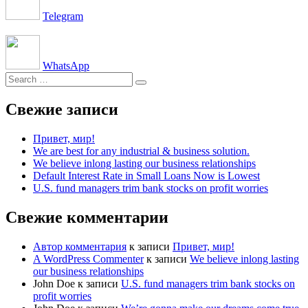
Telegram
WhatsApp
Search
Search
for:
Свежие записи
Привет, мир!
We are best for any industrial & business solution.
We believe inlong lasting our business relationships
Default Interest Rate in Small Loans Now is Lowest
U.S. fund managers trim bank stocks on profit worries
Свежие комментарии
Автор комментария
к записи
Привет, мир!
A WordPress Commenter
к записи
We believe inlong lasting
our business relationships
John Doe
к записи
U.S. fund managers trim bank stocks on
profit worries