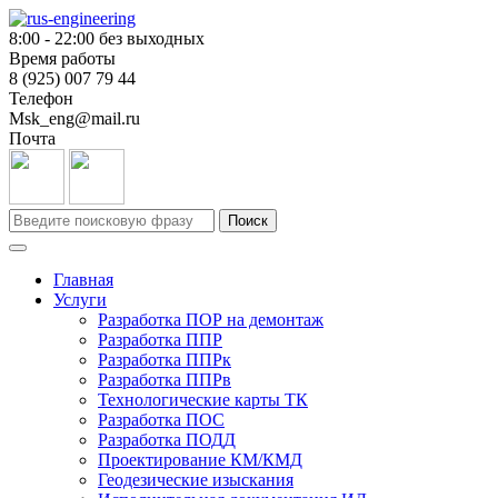
Skip
to
8:00 - 22:00 без выходных
content
Время работы
8 (925) 007 79 44
Телефон
Msk_eng@mail.ru
Почта
Search
Поиск
for:
Главная
Услуги
Разработка ПОР на демонтаж
Разработка ППР
Разработка ППРк
Разработка ППРв
Технологические карты ТК
Разработка ПОС
Разработка ПОДД
Проектирование КM/КМД
Геодезические изыскания